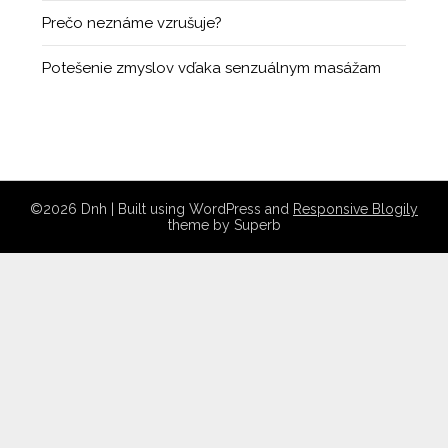
Prečo neznáme vzrušuje?
Potešenie zmyslov vďaka senzuálnym masážam
©2026 Dnh
| Built using WordPress and
Responsive Blogily
theme by Superb