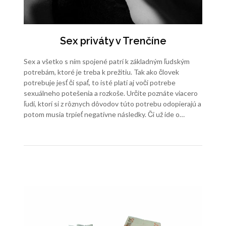
Sex priváty v Trenčíne
Sex a všetko s ním spojené patrí k základným ľudským
potrebám, ktoré je treba k prežitiu. Tak ako človek
potrebuje jesť či spať, to isté platí aj voči potrebe
sexuálneho potešenia a rozkoše. Určite poznáte viacero
ľudí, ktorí si z rôznych dôvodov túto potrebu odopierajú a
potom musia trpieť negatívne následky. Či už ide o…