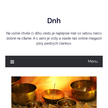
Skip
to
content
Dnh
Na voľné chvíle či dlhú cestu je najlepšie mať so sebou niečo
dobré na čítanie. A s vami je vždy a všade náš online magazín
plný pestrých článkov.
Menu