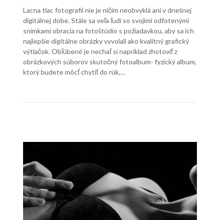
Lacna tlac fotografii nie je ničím neobvyklá ani v dnešnej
digitálnej dobe. Stále sa veľa ľudí so svojimi odfotenými
snímkami obracia na fotoštúdio s požiadavkou, aby sa ich
najlepšie digitálne obrázky vyvolali ako kvalitný grafický
výtlačok. Obľúbené je nechať si napríklad zhotoviť z
obrázkových súborov skutočný fotoalbum- fyzický album,
ktorý budete môcť chytiť do rúk,…