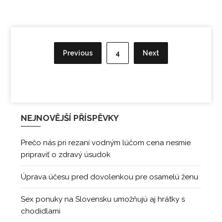
Stránkování
příspěvků
Previous
4
Next
NEJNOVĚJŠÍ PŘÍSPĚVKY
Prečo nás pri rezaní vodným lúčom cena nesmie
pripraviť o zdravý úsudok
Úprava účesu pred dovolenkou pre osamelú ženu
Sex ponuky na Slovensku umožňujú aj hrátky s
chodidlami