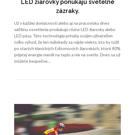
LED žiarovky ponúkajú svetelné
zázraky.
Už v každej domácnosti alebo aj na pracovisku dnes
väčšinu osvetlenia produkujú rôzne LED žiarovky alebo
LED pásy. Táto technológia prináša svojim užívateľom
toľko výhod, že len málokedy sa nájde niekto, kto by túžil
po starých klasických Edisonových žiarovkách, ktoré 80%
prijatej energie menili na teplo a nie na svetlo. Dnes sa už
môžete bezpečne…