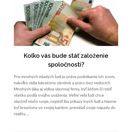
Koľko vás bude stáť založenie
spoločnosti?
Pre mnohých mladých ľudí je práve podnikanie ich snom,
nakoľko vidia lukratívny zárobok a prácu bez vedúcich.
Mnohých láka aj vidina vlastnej firmy, byť šéfom či robiť
všetko podľa svojho uváženia. Veľmi veľa ľudí chce
vlastniť niečo svoje, neplniť iba príkazy iných ľudí a hlavne
byť kreatívny vo svojej kariére, prenášať svoje nápady do
reality….