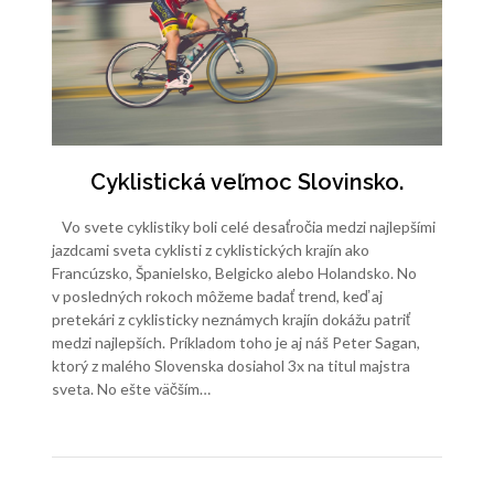
Cyklistická veľmoc Slovinsko.
Vo svete cyklistiky boli celé desaťročia medzi najlepšími
jazdcami sveta cyklisti z cyklistických krajín ako
Francúzsko, Španielsko, Belgicko alebo Holandsko. No
v posledných rokoch môžeme badať trend, keď aj
pretekári z cyklisticky neznámych krajín dokážu patriť
medzi najlepších. Príkladom toho je aj náš Peter Sagan,
ktorý z malého Slovenska dosiahol 3x na titul majstra
sveta. No ešte väčším…