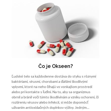
Čo je Okseen?
Ľudské telo sa každodenne dostáva do styku s rôznymi
baktériami, vírusmi, chorobami a ďalšími škodlivými
vplyvmi, ktoré na neho číhajú vo vonkajšom prostredí
alebo pri kontakte s ľuďmi. Na to, aby sa organizmus
obrnil a bránil voči týmto škodlivinám a vzniku ochorení, či
rozšíreniu vírusov alebo infekcií, si môže dopomôcť
užívaním antioxidačných doplnkov výživy. Jedným…