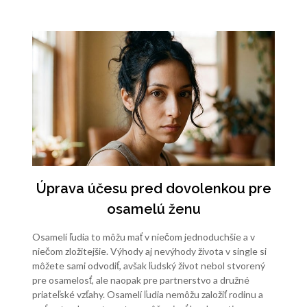
Úprava účesu pred dovolenkou pre
osamelú ženu
Osamelí ľudia to môžu mať v niečom jednoduchšie a v
niečom zložitejšie. Výhody aj nevýhody života v single si
môžete sami odvodiť, avšak ľudský život nebol stvorený
pre osamelosť, ale naopak pre partnerstvo a družné
priateľské vzťahy. Osamelí ľudia nemôžu založiť rodinu a