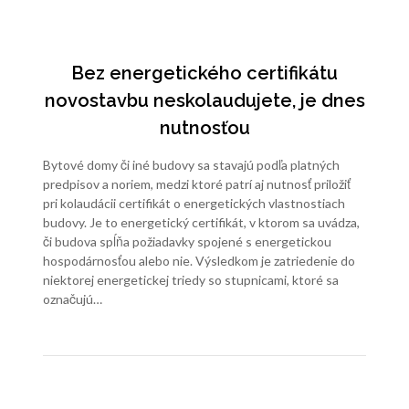
Mobilný dom podľa vašich predstáv
Mobilné domy sú mimoriadne populárne najmä z hľadiska
ich ceny. Ak ste niekedy uvažovali nad lacnejšou