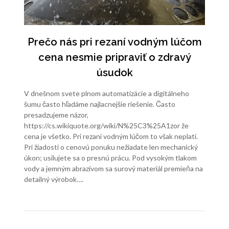
Prečo nás pri rezaní vodným lúčom
cena nesmie pripraviť o zdravý
úsudok
V dnešnom svete plnom automatizácie a digitálneho
šumu často hľadáme najlacnejšie riešenie. Často
presadzujeme názor,
https://cs.wikiquote.org/wiki/N%25C3%25A1zor že
cena je všetko. Pri rezaní vodným lúčom to však neplatí.
Pri žiadosti o cenovú ponuku nežiadate len mechanický
úkon; usilujete sa o presnú prácu. Pod vysokým tlakom
vody a jemným abrazívom sa surový materiál premieňa na
detailný výrobok….