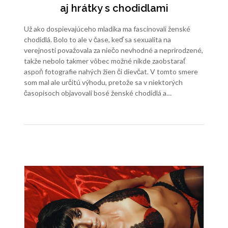
aj hrátky s chodidlami
Už ako dospievajúceho mladíka ma fascinovali ženské
chodidlá. Bolo to ale v čase, keď sa sexualita na
verejnosti považovala za niečo nevhodné a neprirodzené,
takže nebolo takmer vôbec možné nikde zaobstarať
aspoň fotografie nahých žien či dievčat. V tomto smere
som mal ale určitú výhodu, pretože sa v niektorých
časopisoch objavovali bosé ženské chodidlá a…