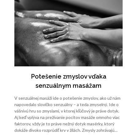
Potešenie zmyslov vďaka
senzuálnym masážam
V senzuálnej masáži ide o potešenie zmyslov, ako už nám
napovedalo slovíčko senzuálny – a teda zmyselný. Ide o
vášnivú hru so zmyslami, v ktorej kľúčový je práve dotyk.
Aj keď vplýva na prežívanie pocitov masáže omnoho viac
faktorov, vždy je to práve nežný dotyk masérky, ktorý
dokáže divoko rozprúdiť krv v žilách. Zmysly zohrávajú…