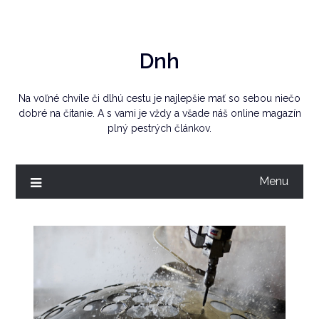
Skip
to
content
Dnh
Na voľné chvíle či dlhú cestu je najlepšie mať so sebou niečo
dobré na čítanie. A s vami je vždy a všade náš online magazín
plný pestrých článkov.
Menu