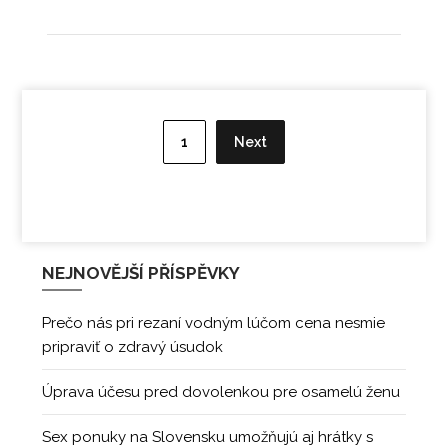
pripraviť o zdravý úsudok
Úprava účesu pred dovolenkou pre osamelú ženu
Sex ponuky na Slovensku umožňujú aj hrátky s
chodidlami
Prečo neznáme vzrušuje?
Potešenie zmyslov vďaka senzuálnym masážam
©2026 Dnh
| Built using WordPress and
Responsive Blogily
theme by Superb