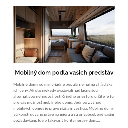
alternatívou nehnuteľnosti či iného priestoru určite je tu
pre vás možnosť mobilného domu. Jednou z výhod
mobilných domov je práve nižšia investícia. Mobilné domy
sú konštruované práve na mieru a sú prispôsobené vašim
požiadavkám. Ide o takzvaný kontajnerový dom,…
Stránkování
příspěvků
1
Next
NEJNOVĚJŠÍ PŘÍSPĚVKY
Prečo nás pri rezaní vodným lúčom cena nesmie