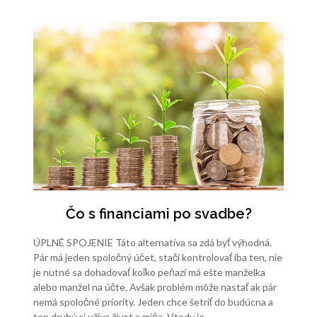
Čo s financiami po svadbe?
ÚPLNÉ SPOJENIE Táto alternatíva sa zdá byť výhodná.
Pár má jeden spoločný účet, stačí kontrolovať iba ten, nie
je nutné sa dohadovať koľko peňazí má ešte manželka
alebo manžel na účte. Avšak problém môže nastať ak pár
nemá spoločné priority. Jeden chce šetriť do budúcna a
ten druhý si užíva život a míňa. Vtedy je…