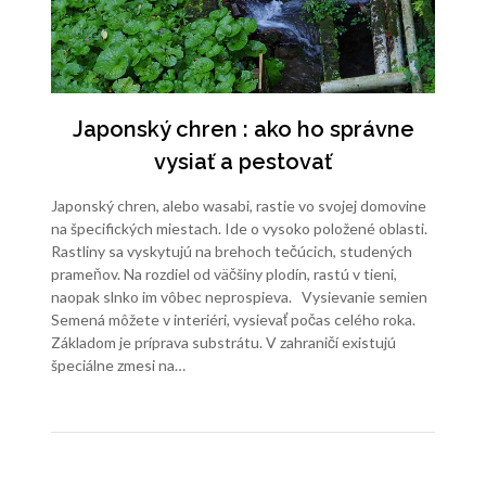
Japonský chren : ako ho správne
vysiať a pestovať
Japonský chren, alebo wasabi, rastie vo svojej domovine
na špecifických miestach. Ide o vysoko položené oblasti.
Rastliny sa vyskytujú na brehoch tečúcich, studených
prameňov. Na rozdiel od väčšiny plodín, rastú v tieni,
naopak slnko im vôbec neprospieva. Vysievanie semien
Semená môžete v interiéri, vysievať počas celého roka.
Základom je príprava substrátu. V zahraničí existujú
špeciálne zmesi na…