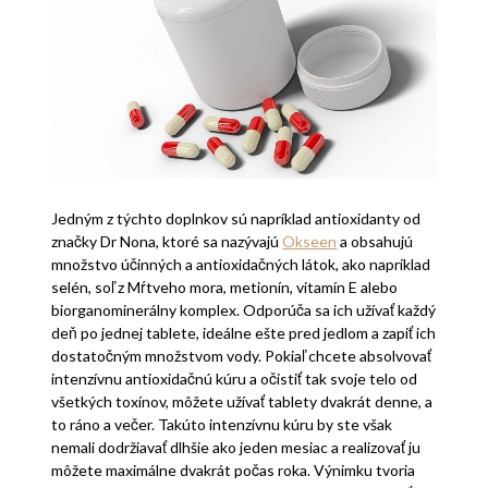
Jedným z týchto doplnkov sú napríklad antioxidanty od
značky Dr Nona, ktoré sa nazývajú
Okseen
a obsahujú
množstvo účinných a antioxidačných látok, ako napríklad
selén, soľ z Mŕtveho mora, metionín, vitamín E alebo
biorganominerálny komplex. Odporúča sa ich užívať každý
deň po jednej tablete, ideálne ešte pred jedlom a zapiť ich
dostatočným množstvom vody. Pokiaľ chcete absolvovať
intenzívnu antioxidačnú kúru a očistiť tak svoje telo od
všetkých toxínov, môžete užívať tablety dvakrát denne, a
to ráno a večer. Takúto intenzívnu kúru by ste však
nemali dodržiavať dlhšie ako jeden mesiac a realizovať ju
môžete maximálne dvakrát počas roka. Výnimku tvoria