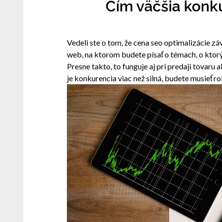
Čím väčšia konk
Vedeli ste o tom, že
cena seo optimalizácie
záv
web, na ktorom budete písať o témach, o ktor
Presne takto, to funguje aj pri predaji tovaru a
je konkurencia viac než silná, budete musieť robi