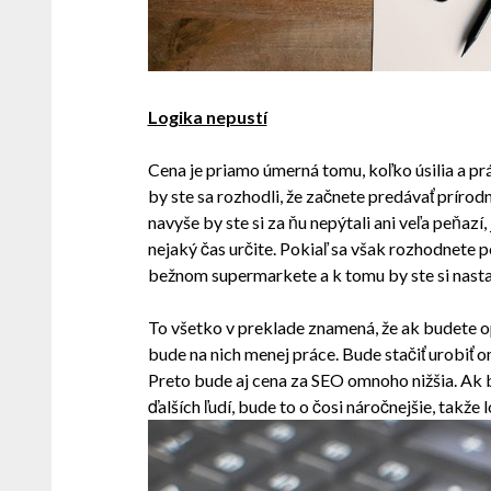
Logika nepustí
Cena je priamo úmerná tomu, koľko úsilia a pr
by ste sa rozhodli, že začnete predávať príro
navyše by ste si za ňu nepýtali ani veľa peňazí
nejaký čas určite. Pokiaľ sa však rozhodnete po
bežnom supermarkete a k tomu by ste si nasta
To všetko v preklade znamená, že ak budete o
bude na nich menej práce. Bude stačiť urobiť
Preto bude aj cena za SEO omnoho nižšia. Ak by 
ďalších ľudí, bude to o čosi náročnejšie, takže l