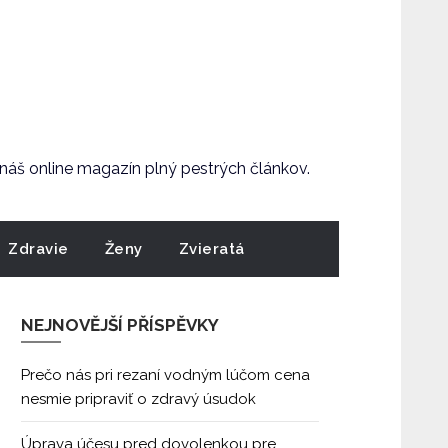
e náš online magazín plný pestrých článkov.
Zdravie
Ženy
Zvieratá
NEJNOVĚJŠÍ PŘÍSPĚVKY
Prečo nás pri rezaní vodným lúčom cena
nesmie pripraviť o zdravý úsudok
Úprava účesu pred dovolenkou pre