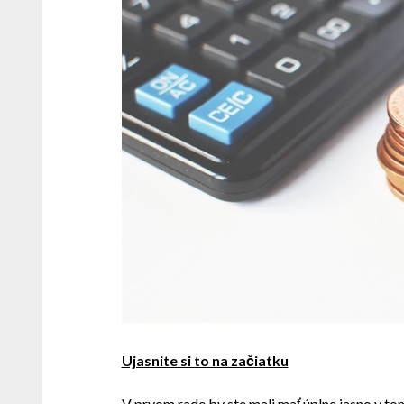
Ujasnite si to na začiatku
V prvom rade by ste mali mať úplne jasno v to