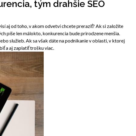
urencia, tým drahšie SEO
isí aj od toho, v akom odvetví chcete preraziť? Ak si založíte
ých píše len málokto, konkurencia bude prirodzene menšia.
lebo služieb. Ak sa však dáte na podnikanie v oblasti, v ktorej
ť a aj zaplatiť trošku viac.