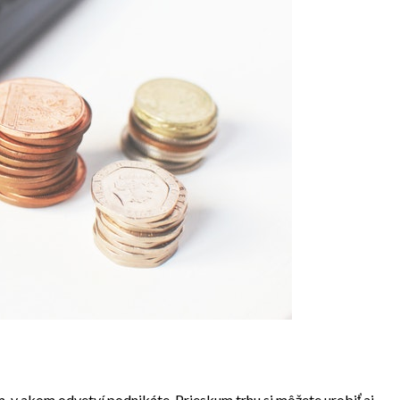
m, v akom odvetví podnikáte. Prieskum trhu si môžete urobiť aj