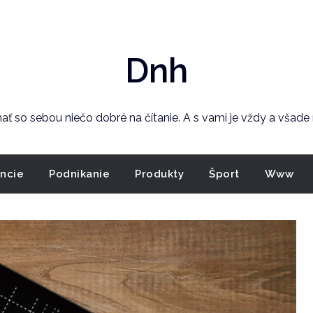
Dnh
 mať so sebou niečo dobré na čítanie. A s vami je vždy a všad
ancie
Podnikanie
Produkty
Šport
Www