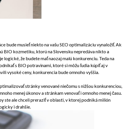
áce bude musieť niekto na vašu SEO optimalizáciu vynaložiť. Ak
dnú BIO kozmetiku, ktorú na Slovensku nepredáva nikto a
, je logické, že budete mať naozaj malú konkurenciu. Teda na
dnikať s BIO potravinami, ktoré si môžu ľudia kúpiť aj v
vili vysoké ceny, konkurencia bude omnoho vyššia.
ptimalizovať stránky venované niečomu s nižšou konkurenciou,
 omnoho menej úkonov a stránkam venovať i omnoho menej času.
ste ale chceli preraziť v oblasti, v ktorej podniká milión
ogicky i drahšie.