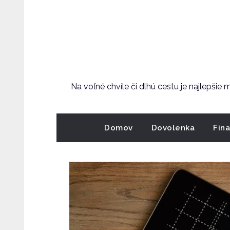
Skip
to
content
Na voľné chvíle či dlhú cestu je najlepšie
Domov
Dovolenka
Fin