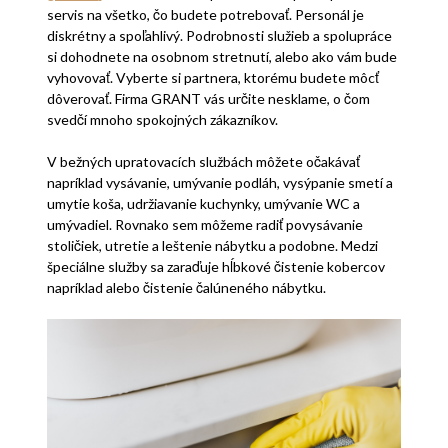
servis na všetko, čo budete potrebovať. Personál je
diskrétny a spoľahlivý. Podrobnosti služieb a spolupráce
si dohodnete na osobnom stretnutí, alebo ako vám bude
vyhovovať. Vyberte si partnera, ktorému budete môcť
dôverovať. Firma GRANT vás určite nesklame, o čom
svedčí mnoho spokojných zákazníkov.
V bežných upratovacích službách môžete očakávať
napríklad vysávanie, umývanie podláh, vysýpanie smetí a
umytie koša, udržiavanie kuchynky, umývanie WC a
umývadiel. Rovnako sem môžeme radiť povysávanie
stoličiek, utretie a leštenie nábytku a podobne. Medzi
špeciálne služby sa zaraďuje hĺbkové čistenie kobercov
napríklad alebo čistenie čalúneného nábytku.