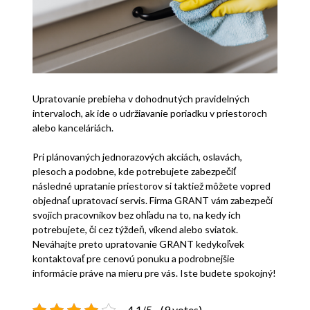
Upratovanie prebieha v dohodnutých pravidelných
intervaloch, ak ide o udržiavanie poriadku v priestoroch
alebo kanceláriách.
Pri plánovaných jednorazových akciách, oslavách,
plesoch a podobne, kde potrebujete zabezpečiť
následné upratanie priestorov si taktiež môžete vopred
objednať upratovací servis. Firma GRANT vám zabezpečí
svojich pracovníkov bez ohľadu na to, na kedy ich
potrebujete, či cez týždeň, víkend alebo sviatok.
Neváhajte preto upratovanie GRANT kedykoľvek
kontaktovať pre cenovú ponuku a podrobnejšie
informácie práve na mieru pre vás. Iste budete spokojný!
4.1/5 - (9 votes)