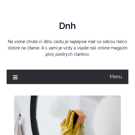
Skip
to
content
Dnh
Na voľné chvíle či dlhú cestu je najlepšie mať so sebou niečo
dobré na čítanie. A s vami je vždy a všade náš online magazín
plný pestrých článkov.
Menu