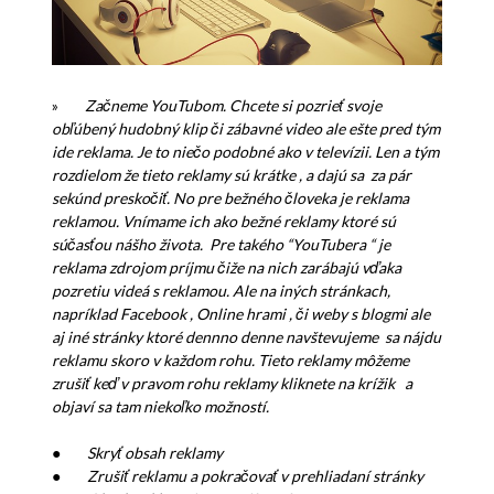
»
Začneme YouTubom. Chcete si pozrieť svoje
obľúbený hudobný klip či zábavné video ale ešte pred tým
ide reklama. Je to niečo podobné ako v televízii. Len a tým
rozdielom že tieto reklamy sú krátke , a dajú sa za pár
sekúnd preskočiť. No pre bežného človeka je reklama
reklamou. Vnímame ich ako bežné reklamy ktoré sú
súčasťou nášho života. Pre takého “YouTubera “ je
reklama zdrojom príjmu čiže na nich zarábajú vďaka
pozretiu videá s reklamou. Ale na iných stránkach,
napríklad Facebook , Online hrami , či weby s blogmi ale
aj iné stránky ktoré dennno denne navštevujeme sa nájdu
reklamu skoro v každom rohu. Tieto reklamy môžeme
zrušiť keď v pravom rohu reklamy kliknete na krížik a
objaví sa tam niekoľko možností.
●
Skryť obsah reklamy
●
Zrušiť reklamu a pokračovať v prehliadaní stránky