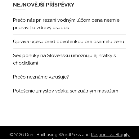
NEJNOVĚJŠÍ PŘÍSPĚVKY
Prečo nás pri rezaní vodným lúčom cena nesmie
pripraviť o zdravý úsudok
Úprava účesu pred dovolenkou pre osamelú ženu
Sex ponuky na Slovensku umožňujú aj hrátky s
chodidlami
Prečo neznáme vzrušuje?
Potešenie zmyslov vďaka senzuálnym masážam
©2026 Dnh
| Built using WordPress and
Responsive Blogily