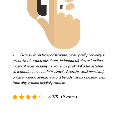
»
Čiže ak aj reklamy odstránite, môžu prísť problémy z
prehrávanie video obsahom. Jednoduchá ale racionálna
možnosť je že reklamy na YouTube preklikať a tie ostatné
sú jednoducho nebudete všímať . Pretože zatiaľ neexistuje
program alebo aplikácia ktorá by odstránila reklamy , bez
toho aby vznikol nejaký problém.
4.3/5 - (9 votes)