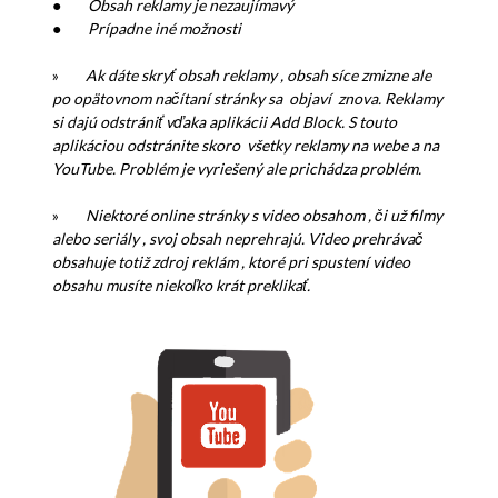
●
Obsah reklamy je nezaujímavý
●
Prípadne iné možnosti
»
Ak dáte skryť obsah reklamy , obsah síce zmizne ale
po opätovnom načítaní stránky sa objaví znova. Reklamy
si dajú odstrániť vďaka aplikácii Add Block. S touto
aplikáciou odstránite skoro všetky reklamy na webe a na
YouTube. Problém je vyriešený ale prichádza problém.
»
Niektoré online stránky s video obsahom , či už filmy
alebo seriály , svoj obsah neprehrajú. Video prehrávač
obsahuje totiž zdroj reklám , ktoré pri spustení video
obsahu musíte niekoľko krát preklikať.