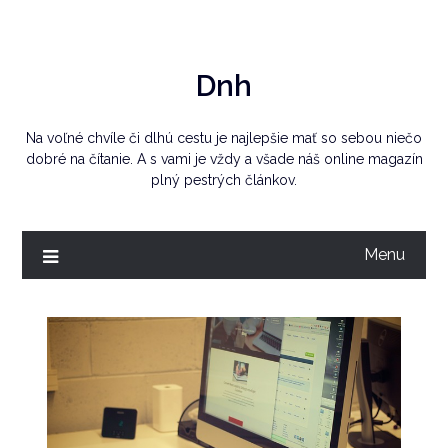
Skip
to
content
Dnh
Na voľné chvíle či dlhú cestu je najlepšie mať so sebou niečo
dobré na čítanie. A s vami je vždy a všade náš online magazín
plný pestrých článkov.
Menu