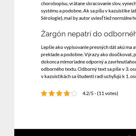
chorobopisu, vrátane skracovanie slov, vynec
systému a podobne. Ak sa píšu v kazuistike la
Sérologie), mal by autor uviesť tiež normálne 
Žargón nepatrí do odbornéh
Lepšie ako vypisovanie presných dát akú ma ates
preklade a podobne. Výrazy ako doočkovat, prel
dokonca mimoriadne odporný a zavrhnutiahodný 
odborného textu. Odborný text sa píše v 3. o
v kazuistikách sa študenti radi uchyľujú k 1. 
4.2/5 - (11 votes)