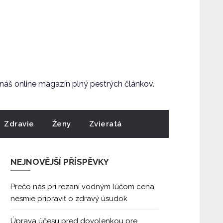
e náš online magazín plný pestrých článkov.
Zdravie
Ženy
Zvieratá
NEJNOVĚJŠÍ PŘÍSPĚVKY
Prečo nás pri rezaní vodným lúčom cena
nesmie pripraviť o zdravý úsudok
Úprava účesu pred dovolenkou pre