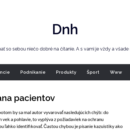
Dnh
 mať so sebou niečo dobré na čítanie. A s vami je vždy a všad
ancie
Podnikanie
Produkty
Šport
Www
ana pacientov
 potom by sa mal autor vyvarovať nasledujúcich chýb: do
en vek a pohlavie, to vyplýva z požiadaviek na ochranu
 ľahko identifikovať. Častou chybou je písanie kazuistiky ako