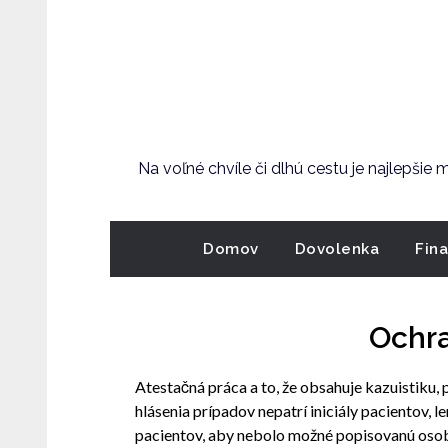
Skip
to
content
Na voľné chvíle či dlhú cestu je najlepšie
Domov
Dovolenka
Fin
Ochr
Atestačná práca a to, že obsahuje kazuistiku,
hlásenia prípadov nepatrí iniciály pacientov, l
pacientov, aby nebolo možné popisovanú osobu