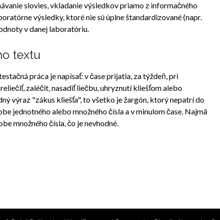
hávanie slovies, vkladanie výsledkov priamo z informačného
boratórne výsledky, ktoré nie sú úplne štandardizované (napr.
hodnoty v danej laboratóriu.
o textu
tačná práca je napísať: v čase prijatia, za týždeň, pri
iečiť, zaléčit, nasadiť liečbu, uhryznutí kliešťom alebo
výraz "zákus kliešťa", to všetko je žargón, ktorý nepatrí do
sobe jednotného alebo množného čísla a v minulom čase. Najmä
osobe množného čísla, čo je nevhodné.