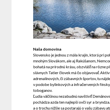
Naša domovina
Slovensko je jednou z mála krajín, ktorá pri p
mnohým Slovákom, ale aj Rakúšanom, Nemcom, 
bohatá na prírodnú krásu, obzvlášť na rôzne p
slávnych Tatier človek má čo objavovať. Aktiv
adrenalínových, či zábavných športov, tu náj
v podobe bylinkových a infračervených fínsk
toboganov.
Ľudia väčšinou nezabudnú navštíviť Demänovskú 
pochádza azda ten najlepší ovčí syr a bryndza
a o trochu nižšie sa postarajú o vašu zábavu at