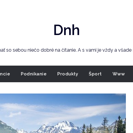
Dnh
 mať so sebou niečo dobré na čítanie. A s vami je vždy a všad
ancie
Podnikanie
Produkty
Šport
Www