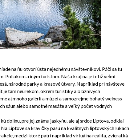
ohľade na ňu otvorí ústa nejednému návštevníkovi. Páči sa tu
Poliakom a iným turistom. Naša krajina je totiž veľmi
lesá, národné parky a krasové útvary. Napríklad pri návšteve
ít je tam neúrekom, okrem turistiky a bláznivých
deme aj mnoho galérií a múzeí a samozrejme bohatý welness
ych sáun alebo samotné masáže a veľký počet vodných
dolinu, pre jej známu jaskyňu, ale aj srdce Liptova, odkiaľ
. Na Liptove sa kravičky pasú na kvalitných liptovských lúkach
rakcie, medzi ktoré patrí napríklad virtuálna realita, zvieratká