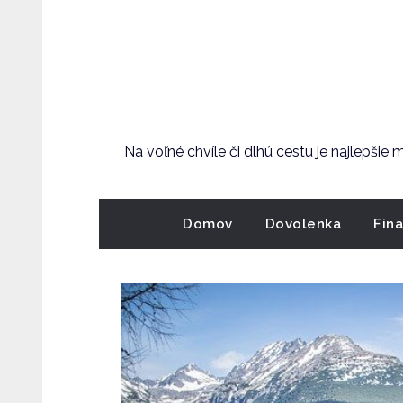
Skip
to
content
Na voľné chvíle či dlhú cestu je najlepšie
Domov
Dovolenka
Fin