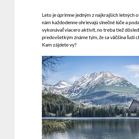
Leto je úprimne jedným z najkrajších letných
nám každodenne ohrievajú slnečné lúče a poda
vykonávať viacero aktivít, no treba tiež dôsled
predovšetkým známe tým, že sa väčšina ľudí ch
Kam zájdete vy?