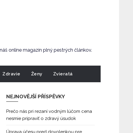
e náš online magazín plný pestrých článkov.
Zdravie
Ženy
Zvieratá
NEJNOVĚJŠÍ PŘÍSPĚVKY
Prečo nás pri rezaní vodným lúčom cena
nesmie pripraviť o zdravý úsudok
Úprava účesu pred dovolenkou pre