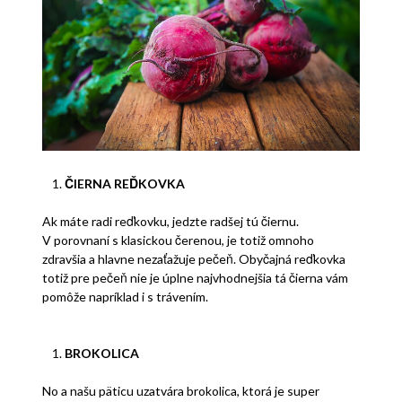
ČIERNA REĎKOVKA
Ak máte radi reďkovku, jedzte radšej tú čiernu.
V porovnaní s klasickou čerenou, je totiž omnoho
zdravšia a hlavne nezaťažuje pečeň. Obyčajná reďkovka
totiž pre pečeň nie je úplne najvhodnejšia tá čierna vám
pomôže napríklad i s trávením.
BROKOLICA
No a našu päticu uzatvára brokolica, ktorá je super