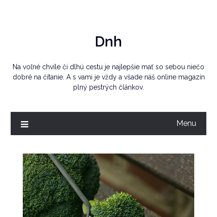
Skip
to
content
Dnh
Na voľné chvíle či dlhú cestu je najlepšie mať so sebou niečo
dobré na čítanie. A s vami je vždy a všade náš online magazín
plný pestrých článkov.
Menu