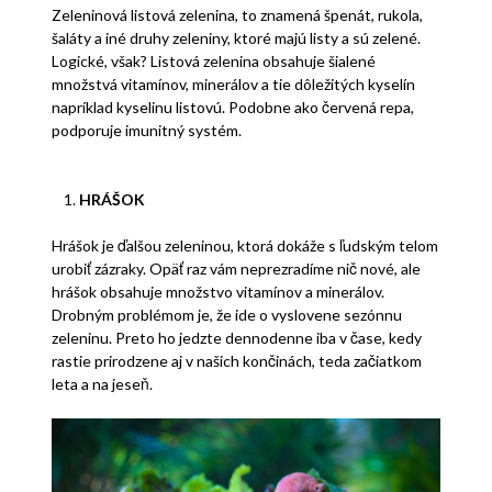
Zeleninová listová zelenina, to znamená špenát, rukola,
šaláty a iné druhy zeleniny, ktoré majú listy a sú zelené.
Logické, však? Listová zelenina obsahuje šialené
množstvá vitamínov, minerálov a tie dôležitých kyselín
napríklad kyselinu listovú. Podobne ako červená repa,
podporuje imunitný systém.
HRÁŠOK
Hrášok je ďalšou zeleninou, ktorá dokáže s ľudským telom
urobiť zázraky. Opäť raz vám neprezradíme nič nové, ale
hrášok obsahuje množstvo vitamínov a minerálov.
Drobným problémom je, že ide o vyslovene sezónnu
zeleninu. Preto ho jedzte dennodenne iba v čase, kedy
rastie prirodzene aj v našich končinách, teda začiatkom
leta a na jeseň.