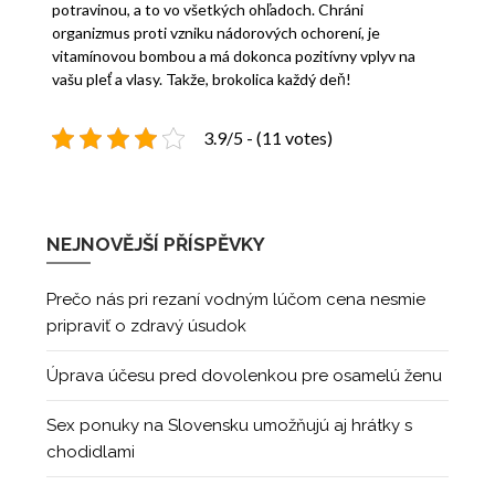
potravinou, a to vo všetkých ohľadoch. Chráni
organizmus proti vzniku nádorových ochorení, je
vitamínovou bombou a má dokonca pozitívny vplyv na
vašu pleť a vlasy. Takže, brokolica každý deň!
3.9/5 - (11 votes)
NEJNOVĚJŠÍ PŘÍSPĚVKY
Prečo nás pri rezaní vodným lúčom cena nesmie
pripraviť o zdravý úsudok
Úprava účesu pred dovolenkou pre osamelú ženu
Sex ponuky na Slovensku umožňujú aj hrátky s
chodidlami