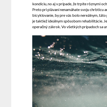
kondíciu, no aj v prípade, že trpíte rôznymi 
Preto pri plávaní nenamáhate svoju chrbticu a
bicyklovanie, by pre vás bolo nereálnym, táto
je taktiež ideálnym spôsobom rehabilitácie. Je 
operačný zákrok. Vo všetkých prípadoch sa ur