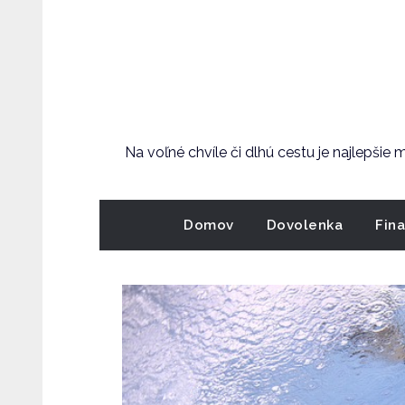
Skip
to
content
Na voľné chvíle či dlhú cestu je najlepšie
Domov
Dovolenka
Fin