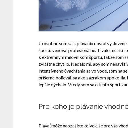
Ja osobne som sa k plávaniu dostal vysloven
športu venoval profesionálne. Trvalo mu asi ro
k extrémnym milovníkom športu, takže som sa
zvláštne chytilo. Nedalo mi, aby som nenavštív
intenzívneho čvachtania sa vo vode, som na se
príšerne bolievať, sa ako zázrakom upokojila. 
lepšie dýchalo. Vtedy som sa o tento šport zača
Pre koho je plávanie vhodn
Plávať môže naozaj ktokoľvek. Je pre vás vhodn