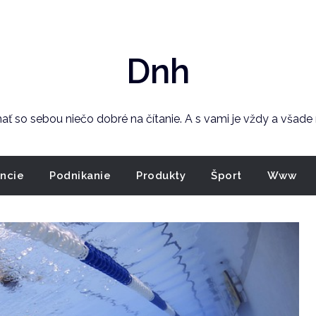
Dnh
 mať so sebou niečo dobré na čítanie. A s vami je vždy a všad
ancie
Podnikanie
Produkty
Šport
Www