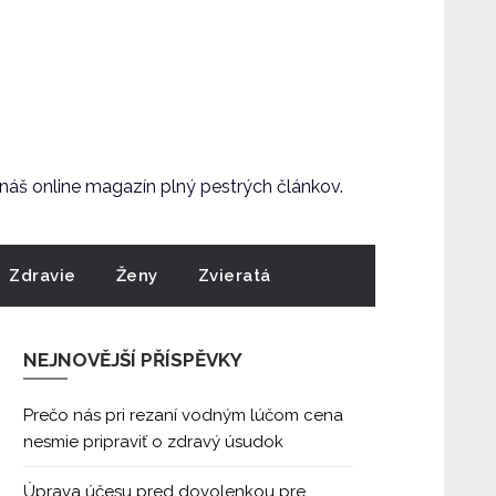
e náš online magazín plný pestrých článkov.
Zdravie
Ženy
Zvieratá
NEJNOVĚJŠÍ PŘÍSPĚVKY
Prečo nás pri rezaní vodným lúčom cena
nesmie pripraviť o zdravý úsudok
Úprava účesu pred dovolenkou pre