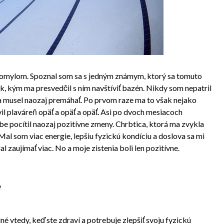
e omylom. Spoznal som sa s jedným známym, ktorý sa tomuto
k, kým ma presvedčil s ním navštíviť bazén. Nikdy som nepatril
 musel naozaj premáhať. Po prvom raze ma to však nejako
il plaváreň opäť a opäť a opäť. Asi po dvoch mesiacoch
be pocítil naozaj pozitívne zmeny. Chrbtica, ktorá ma zvykla
Mal som viac energie, lepšiu fyzickú kondíciu a doslova sa mi
l zaujímať viac. No a moje zistenia boli len pozitívne.
é
é vtedy, keď ste zdraví a potrebuje zlepšiť svoju fyzickú