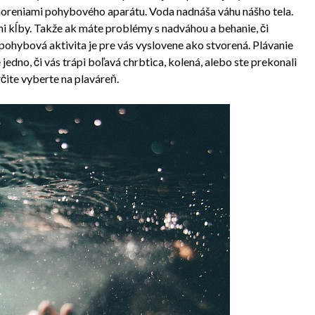
ochoreniami pohybového aparátu. Voda nadnáša váhu nášho tela.
ni kĺby. Takže ak máte problémy s nadváhou a behanie, či
 pohybová aktivita je pre vás vyslovene ako stvorená. Plávanie
jedno, či vás trápi boľavá chrbtica, kolená, alebo ste prekonali
čite vyberte na plaváreň.